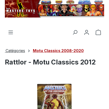
tenu principal
Le p
Catégories
Motu Classics 2008-2020
Rattlor - Motu Classics 2012
Ignorer la galerie d'images