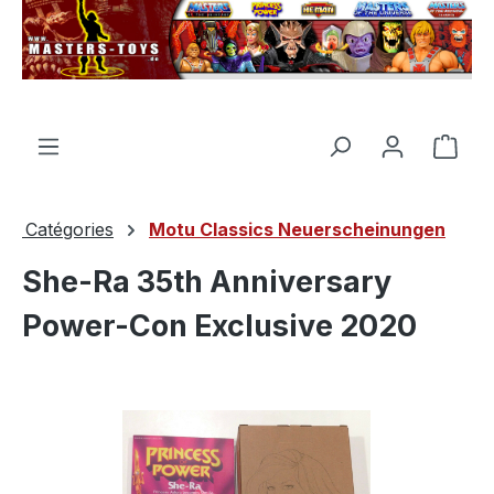
tenu principal
Le p
Catégories
Motu Classics Neuerscheinungen
She-Ra 35th Anniversary
Power-Con Exclusive 2020
Ignorer la galerie d'images