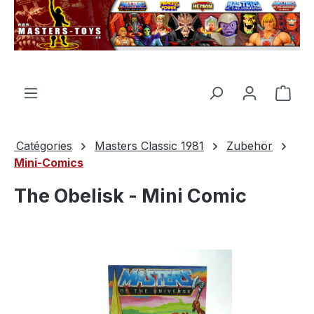
tenu principal
Le p
Catégories
Masters Classic 1981
Zubehör
Mini-Comics
The Obelisk - Mini Comic
Ignorer la galerie d'images