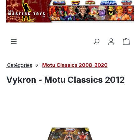
tenu principal
Le p
Catégories
Motu Classics 2008-2020
Vykron - Motu Classics 2012
Ignorer la galerie d'images